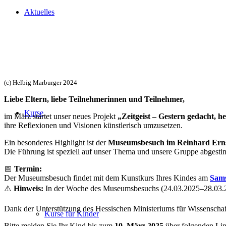
Aktuelles
(c) Helbig Marburger 2024
Liebe Eltern, liebe Teilnehmerinnen und Teilnehmer,
Kurse
im März startet unser neues Projekt
„Zeitgeist – Gestern gedacht, h
ihre Reflexionen und Visionen künstlerisch umzusetzen.
Ein besonderes Highlight ist der
Museumsbesuch im Reinhard Ern
Die Führung ist speziell auf unser Thema und unsere Gruppe abgesti
📅
Termin:
Der Museumsbesuch findet mit dem Kunstkurs Ihres Kindes am
Sams
⚠️
Hinweis:
In der Woche des Museumsbesuchs (24.03.2025–28.03.202
Dank der Unterstützung des Hessischen Ministeriums für Wissenschaf
Kurse für Kinder
Bitte melden Sie Ihr Kind bis zum
10. März 2025
über folgenden Lin