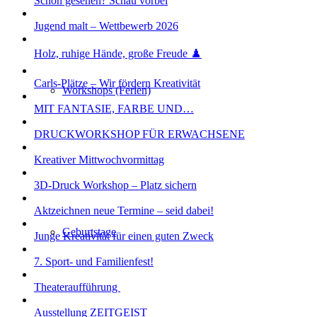
Schon gesehen? Schau vorbei
Jugend malt – Wettbewerb 2026
Holz, ruhige Hände, große Freude ♟️
Carls-Plätze – Wir fördern Kreativität
Workshops (Ferien)
MIT FANTASIE, FARBE UND…
DRUCKWORKSHOP FÜR ERWACHSENE
Kreativer Mittwochvormittag
3D-Druck Workshop – Platz sichern
Aktzeichnen neue Termine – seid dabei!
Geburtstage
Junge Kreativität für einen guten Zweck
7. Sport- und Familienfest!
Theateraufführung
Ausstellung ZEITGEIST