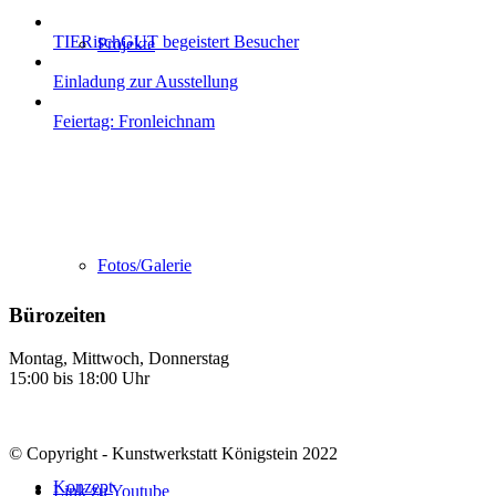
TIERischGUT begeistert Besucher
Projekte
Einladung zur Ausstellung
Feiertag: Fronleichnam
Fotos/Galerie
Bürozeiten
Montag, Mittwoch, Donnerstag
15:00 bis 18:00 Uhr
© Copyright - Kunstwerkstatt Königstein 2022
Konzept
Link zu Youtube