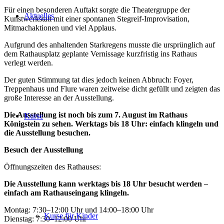
Für einen besonderen Auftakt sorgte die Theatergruppe der
Aktuelles
Kunstwerkstatt mit einer spontanen Stegreif-Improvisation,
Mitmachaktionen und viel Applaus.
Aufgrund des anhaltenden Starkregens musste die ursprünglich auf
dem Rathausplatz geplante Vernissage kurzfristig ins Rathaus
verlegt werden.
Der guten Stimmung tat dies jedoch keinen Abbruch: Foyer,
Treppenhaus und Flure waren zeitweise dicht gefüllt und zeigten das
große Interesse an der Ausstellung.
Die Ausstellung ist noch bis zum 7. August im Rathaus
Kurse
Königstein zu sehen. Werktags bis 18 Uhr: einfach klingeln und
die Ausstellung besuchen.
Besuch der Ausstellung
Öffnungszeiten des Rathauses:
Die Ausstellung kann werktags bis 18 Uhr besucht werden –
einfach am Rathauseingang klingeln.
Montag: 7:30–12:00 Uhr und 14:00–18:00 Uhr
Kurse für Kinder
Dienstag: 7:30–12:00 Uhr