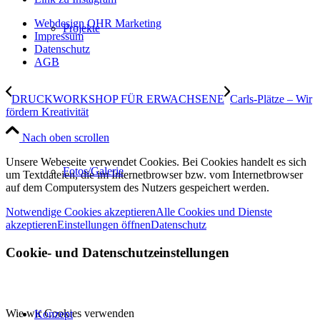
Webdesign OHR Marketing
Projekte
Impressum
Datenschutz
AGB
DRUCKWORKSHOP FÜR ERWACHSENE
Carls-Plätze – Wir
fördern Kreativität
Nach oben scrollen
Unsere Webeseite verwendet Cookies. Bei Cookies handelt es sich
Fotos/Galerie
um Textdateien, die im Internetbrowser bzw. vom Internetbrowser
auf dem Computersystem des Nutzers gespeichert werden.
Notwendige Cookies akzeptieren
Alle Cookies und Dienste
akzeptieren
Einstellungen öffnen
Datenschutz
Cookie- und Datenschutzeinstellungen
Wie wir Cookies verwenden
Konzept