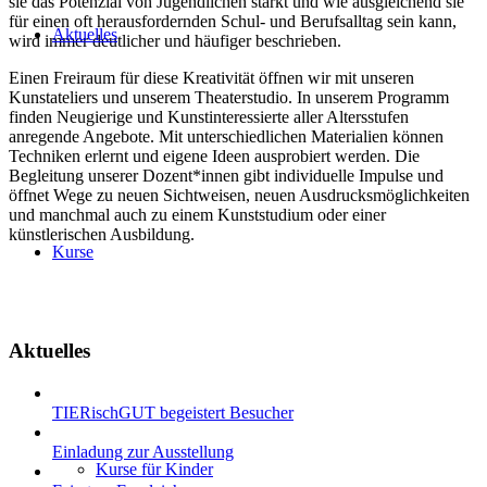
sie das Potenzial von Jugendlichen stärkt und wie ausgleichend sie
für einen oft herausfordernden Schul- und Berufsalltag sein kann,
Aktuelles
wird immer deutlicher und häufiger beschrieben.
Einen Freiraum für diese Kreativität öffnen wir mit unseren
Kunstateliers und unserem Theaterstudio. In unserem Programm
finden Neugierige und Kunstinteressierte aller Altersstufen
anregende Angebote. Mit unterschiedlichen Materialien können
Techniken erlernt und eigene Ideen ausprobiert werden. Die
Begleitung unserer Dozent*innen gibt individuelle Impulse und
öffnet Wege zu neuen Sichtweisen, neuen Ausdrucksmöglichkeiten
und manchmal auch zu einem Kunststudium oder einer
künstlerischen Ausbildung.
Kurse
Aktuelles
TIERischGUT begeistert Besucher
Einladung zur Ausstellung
Kurse für Kinder