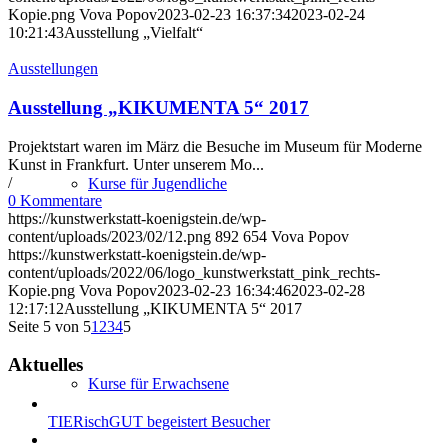
Kopie.png
Vova Popov
2023-02-23 16:37:34
2023-02-24
10:21:43
Ausstellung „Vielfalt“
Ausstellungen
Ausstellung „KIKUMENTA 5“ 2017
Projektstart waren im März die Besuche im Museum für Moderne
Kunst in Frankfurt. Unter unserem Mo...
/
Kurse für Jugendliche
0 Kommentare
https://kunstwerkstatt-koenigstein.de/wp-
content/uploads/2023/02/12.png
892
654
Vova Popov
https://kunstwerkstatt-koenigstein.de/wp-
content/uploads/2022/06/logo_kunstwerkstatt_pink_rechts-
Kopie.png
Vova Popov
2023-02-23 16:34:46
2023-02-28
12:17:12
Ausstellung „KIKUMENTA 5“ 2017
Seite 5 von 5
1
2
3
4
5
Aktuelles
Kurse für Erwachsene
TIERischGUT begeistert Besucher