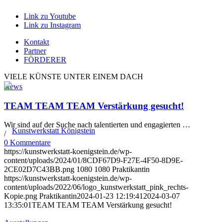
Link zu Youtube
Link zu Instagram
Kontakt
Partner
FÖRDERER
VIELE KÜNSTE UNTER EINEM DACH
News
TEAM TEAM TEAM Verstärkung gesucht!
Wir sind auf der Suche nach talentierten und engagierten …
/
0 Kommentare
https://kunstwerkstatt-koenigstein.de/wp-
content/uploads/2024/01/8CDF67D9-F27E-4F50-8D9E-
2CE02D7C43BB.png
1080
1080
Praktikantin
https://kunstwerkstatt-koenigstein.de/wp-
content/uploads/2022/06/logo_kunstwerkstatt_pink_rechts-
Kopie.png
Praktikantin
2024-01-23 12:19:41
2024-03-07
13:35:01
TEAM TEAM TEAM Verstärkung gesucht!