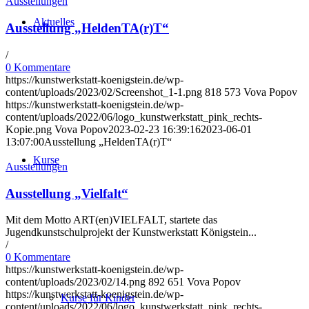
Ausstellungen
Aktuelles
Ausstellung „HeldenTA(r)T“
/
0 Kommentare
https://kunstwerkstatt-koenigstein.de/wp-
content/uploads/2023/02/Screenshot_1-1.png
818
573
Vova Popov
https://kunstwerkstatt-koenigstein.de/wp-
content/uploads/2022/06/logo_kunstwerkstatt_pink_rechts-
Kopie.png
Vova Popov
2023-02-23 16:39:16
2023-06-01
13:07:00
Ausstellung „HeldenTA(r)T“
Kurse
Ausstellungen
Ausstellung „Vielfalt“
Mit dem Motto ART(en)VIELFALT, startete das
Jugendkunstschulprojekt der Kunstwerkstatt Königstein...
/
0 Kommentare
https://kunstwerkstatt-koenigstein.de/wp-
content/uploads/2023/02/14.png
892
651
Vova Popov
https://kunstwerkstatt-koenigstein.de/wp-
Kurse für Kinder
content/uploads/2022/06/logo_kunstwerkstatt_pink_rechts-