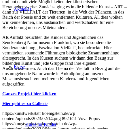
und bot damit viele Möglichkeiten der künstlerischen
Herangehensweise. Zunächst ging es in die bildende Kunst – ART –
Aktuelles
dann zur VIELFALT der Tierarten, in die Welt der Pflanzen, in das
Reich der Poesie und zu weit entfernten Kulturen. All dies wollten
wir kennenlernen, uns austauschen und wertschätzen für eine
Bereicherung unseres Miteinanders.
Als Auftakt besuchten die Kinder und Jugendlichen das
Senckenberg Naturmuseum Frankfurt, wo sie besonders die
Sonderausstellung „Faszination Vielfalt“, beeindruckte. Hier
vermittelten spannende Führungen biologische Zusammenhänge
altersgerecht. In den Kursen suchten wir dann den Bezug zur
bildenden Kunst und jede Gruppe fand ihre eigenen
Kurse
Ausdrucksformen. Auch das Thema der Vielfalt in Bezug auf die
uns umgebende Natur wurde in Anknüpfung an unseren
Museumsbesuch von mehreren Kindern- und Jugendlichen
aufgegriffen.
Ganzes Projekt hier klicken
Hier geht es zu Gallerie
https://kunstwerkstatt-koenigstein.de/wp-
content/uploads/2023/02/14.png
892
651
Vova Popov
https://kunstwerkstatt-koenigstein.de/wp-
Kurse für Kinder
content/uploads/2022/06/logo_kunstwerkstatt_pink_rechts-