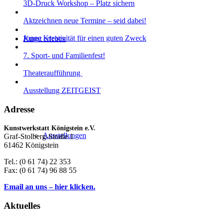
3D-Druck Workshop – Platz sichern
Aktzeichnen neue Termine – seid dabei!
Junge Kreativität für einen guten Zweck
Kunst erleben
7. Sport- und Familienfest!
Theateraufführung
Ausstellung ZEITGEIST
Adresse
Kunstwerkstatt Königstein e.V.
Ausstellungen
Graf-Stolberg-Straße 1
61462 Königstein
Tel.: (0 61 74) 22 353
Fax: (0 61 74) 96 88 55
Email an uns – hier klicken.
Aktuelles