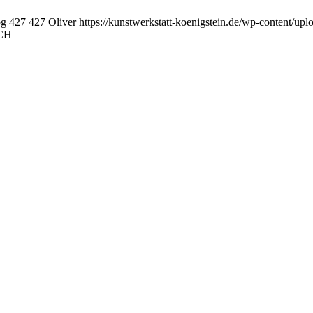
pg
427
427
Oliver
https://kunstwerkstatt-koenigstein.de/wp-content/u
CH