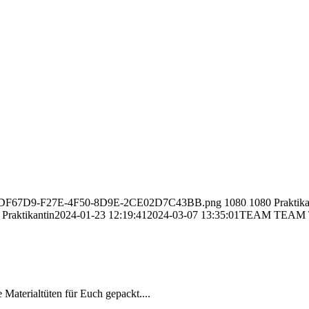
4/01/8CDF67D9-F27E-4F50-8D9E-2CE02D7C43BB.png
1080
1080
Praktika
Praktikantin
2024-01-23 12:19:41
2024-03-07 13:35:01
TEAM TEAM TE
 Materialtüten für Euch gepackt....