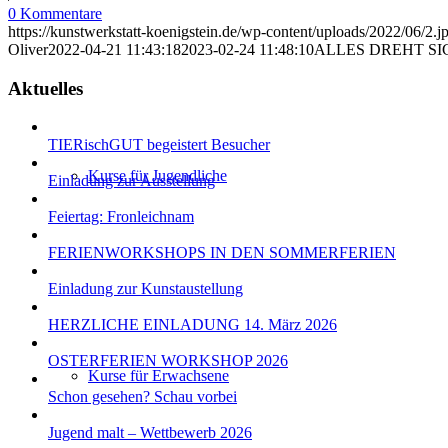
0 Kommentare
https://kunstwerkstatt-koenigstein.de/wp-content/uploads/2022/06/2.j
Oliver
2022-04-21 11:43:18
2023-02-24 11:48:10
ALLES DREHT SI
Aktuelles
TIERischGUT begeistert Besucher
Kurse für Jugendliche
Einladung zur Ausstellung
Feiertag: Fronleichnam
FERIENWORKSHOPS IN DEN SOMMERFERIEN
Einladung zur Kunstaustellung
HERZLICHE EINLADUNG 14. März 2026
OSTERFERIEN WORKSHOP 2026
Kurse für Erwachsene
Schon gesehen? Schau vorbei
Jugend malt – Wettbewerb 2026