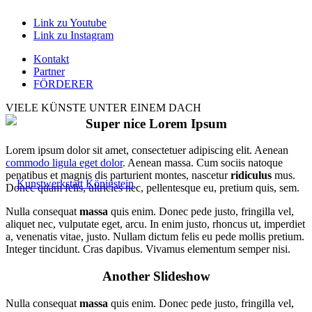
Link zu Youtube
Link zu Instagram
Kontakt
Partner
FÖRDERER
VIELE KÜNSTE UNTER EINEM DACH
Super nice Lorem Ipsum
Lorem ipsum dolor sit amet, consectetuer adipiscing elit. Aenean
commodo ligula eget dolor
. Aenean massa. Cum sociis natoque
penatibus et magnis dis parturient montes, nascetur
ridiculus
mus.
Donec quam felis, ultricies nec, pellentesque eu, pretium quis, sem.
Nulla consequat
massa
quis enim. Donec pede justo, fringilla vel,
aliquet nec, vulputate eget, arcu. In enim justo, rhoncus ut, imperdiet
a, venenatis vitae, justo. Nullam dictum felis eu pede mollis pretium.
Integer tincidunt. Cras dapibus. Vivamus elementum semper nisi.
Another Slideshow
Nulla consequat
massa
quis enim. Donec pede justo, fringilla vel,