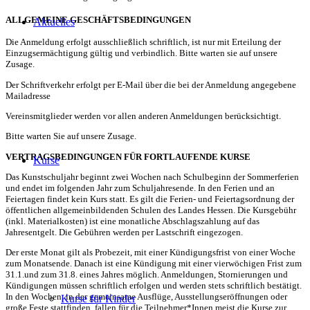
ALLGEMEINE GESCHÄFTSBEDINGUNGEN
Aktuelles
Die Anmeldung erfolgt ausschließlich schriftlich, ist nur mit Erteilung der
Einzugsermächtigung gültig und verbindlich. Bitte warten sie auf unsere
Zusage.
Der Schriftverkehr erfolgt per E-Mail über die bei der Anmeldung angegebene
Mailadresse
Vereinsmitglieder werden vor allen anderen Anmeldungen berücksichtigt.
Bitte warten Sie auf unsere Zusage.
VERTRAGSBEDINGUNGEN FÜR FORTLAUFENDE KURSE
Kurse
Das Kunstschuljahr beginnt zwei Wochen nach Schulbeginn der Sommerferien
und endet im folgenden Jahr zum Schuljahresende. In den Ferien und an
Feiertagen findet kein Kurs statt. Es gilt die Ferien- und Feiertagsordnung der
öffentlichen allgemeinbildenden Schulen des Landes Hessen. Die Kursgebühr
(inkl. Materialkosten) ist eine monatliche Abschlagszahlung auf das
Jahresentgelt. Die Gebühren werden per Lastschrift eingezogen.
Der erste Monat gilt als Probezeit, mit einer Kündigungsfrist von einer Woche
zum Monatsende. Danach ist eine Kündigung mit einer vierwöchigen Frist zum
31.1.und zum 31.8. eines Jahres möglich. Anmeldungen, Stornierungen und
Kündigungen müssen schriftlich erfolgen und werden stets schriftlich bestätigt.
In den Wochen, in der gemeinsame Ausflüge, Ausstellungseröffnungen oder
Kurse für Kinder
große Feste stattfinden, fallen für die Teilnehmer*Innen meist die Kurse zur