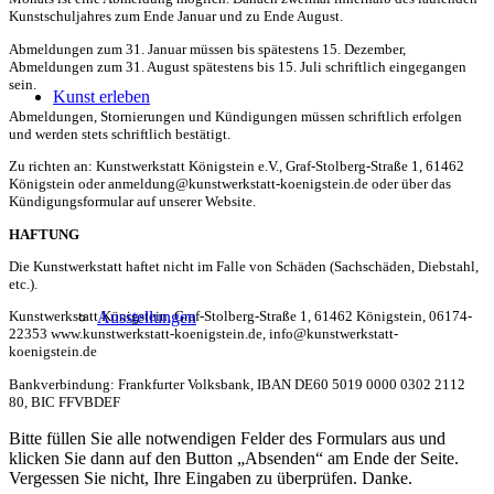
Kunstschuljahres zum Ende Januar und zu Ende August.
Abmeldungen zum 31. Januar müssen bis spätestens 15. Dezember,
Abmeldungen zum 31. August spätestens bis 15. Juli schriftlich eingegangen
sein.
Kunst erleben
Abmeldungen, Stornierungen und Kündigungen müssen schriftlich erfolgen
und werden stets schriftlich bestätigt.
Zu richten an: Kunstwerkstatt Königstein e.V., Graf-Stolberg-Straße 1, 61462
Königstein oder anmeldung@kunstwerkstatt-koenigstein.de oder über das
Kündigungsformular auf unserer Website.
HAFTUNG
Die Kunstwerkstatt haftet nicht im Falle von Schäden (Sachschäden, Diebstahl,
etc.).
Ausstellungen
Kunstwerkstatt Königstein, Graf-Stolberg-Straße 1, 61462 Königstein, 06174-
22353 www.kunstwerkstatt-koenigstein.de, info@kunstwerkstatt-
koenigstein.de
Bankverbindung: Frankfurter Volksbank, IBAN DE60 5019 0000 0302 2112
80, BIC FFVBDEF
Bitte füllen Sie alle notwendigen Felder des Formulars aus und
klicken Sie dann auf den Button „Absenden“ am Ende der Seite.
Vergessen Sie nicht, Ihre Eingaben zu überprüfen. Danke.