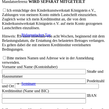
Mandatsreferenz
WIRD SEPARAT MITGETEILT
Ich ermächtige den Kinderkunstwerkstatt Königstein e.V.,
Zahlungen von meinem Konto mittels Lastschrift einzuziehen.
Zugleich weise ich mein Kreditinstitut an, die von dem
Kinderkunstwerkstatt Königstein e.V. auf mein Konto gezogenen
Lastschriften einzulösen.
Pädagogischer Tag
Hinweis: Ich kann innerhalb von acht Wochen, beginnend mit dem
Belastungsdatum, die Erstattung des belasteten Betrages verlangen.
Es gelten dabei die mit meinem Kreditinstitut vereinbarten
Bedingungen.
Bitte meinen Namen und Adresse wie in der Anmeldung
verwenden.
Vorname und Name (Kontoinhaber)
Straße und
Hausnummer
Postleitzahl
Seminare
und Ort
Kreditinstitut (Name und BIC)
IBAN