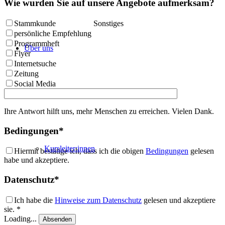
Wie wurden Sie auf unsere Angebote aufmerksam?
Stammkunde
Sonstiges
persönliche Empfehlung
Programmheft
Über uns
Flyer
Internetsuche
Zeitung
Social Media
Ihre Antwort hilft uns, mehr Menschen zu erreichen. Vielen Dank.
Bedingungen*
Kursleiter:innen
Hiermit bestätige ich, dass ich die obigen
Bedingungen
gelesen
habe und akzeptiere.
Datenschutz*
Ich habe die
Hinweise zum Datenschutz
gelesen und akzeptiere
sie. *
Loading...