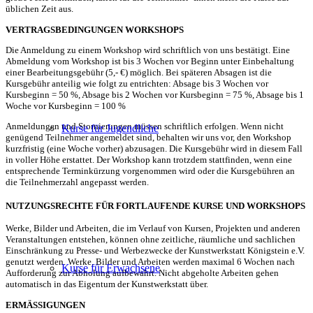
üblichen Zeit aus.
VERTRAGSBEDINGUNGEN WORKSHOPS
Die Anmeldung zu einem Workshop wird schriftlich von uns bestätigt. Eine
Abmeldung vom Workshop ist bis 3 Wochen vor Beginn unter Einbehaltung
einer Bearbeitungsgebühr (5,- €) möglich. Bei späteren Absagen ist die
Kursgebühr anteilig wie folgt zu entrichten: Absage bis 3 Wochen vor
Kursbeginn = 50 %, Absage bis 2 Wochen vor Kursbeginn = 75 %, Absage bis 1
Woche vor Kursbeginn = 100 %
Anmeldungen und Stornierungen müssen schriftlich erfolgen. Wenn nicht
Kurse für Jugendliche
genügend Teilnehmer angemeldet sind, behalten wir uns vor, den Workshop
kurzfristig (eine Woche vorher) abzusagen. Die Kursgebühr wird in diesem Fall
in voller Höhe erstattet. Der Workshop kann trotzdem stattfinden, wenn eine
entsprechende Terminkürzung vorgenommen wird oder die Kursgebühren an
die Teilnehmerzahl angepasst werden.
NUTZUNGSRECHTE FÜR FORTLAUFENDE KURSE UND WORKSHOPS
Werke, Bilder und Arbeiten, die im Verlauf von Kursen, Projekten und anderen
Veranstaltungen entstehen, können ohne zeitliche, räumliche und sachlichen
Einschränkung zu Presse- und Werbezwecke der Kunstwerkstatt Königstein e.V.
genutzt werden. Werke, Bilder und Arbeiten werden maximal 6 Wochen nach
Kurse für Erwachsene
Aufforderung zur Abholung aufbewahrt. Nicht abgeholte Arbeiten gehen
automatisch in das Eigentum der Kunstwerkstatt über.
ERMÄSSIGUNGEN