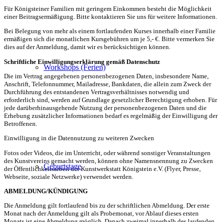
Für Königsteiner Familien mit geringem Einkommen besteht die Möglichkeit
einer Beitragsermäßigung. Bitte kontaktieren Sie uns für weitere Informationen.
Bei Belegung von mehr als einem fortlaufenden Kurses innerhalb einer Familie
ermäßigen sich die monatlichen Kursgebühren um je 5,- €. Bitte vermerken Sie
dies auf der Anmeldung, damit wir es berücksichtigen können.
Schriftliche Einwilligungserklärung gemäß Datenschutz
Workshops (Ferien)
Die im Vertrag angegebenen personenbezogenen Daten, insbesondere Name,
Anschrift, Telefonnummer, Mailadresse, Bankdaten, die allein zum Zweck der
Durchführung des entstandenen Vertragsverhältnisses notwendig und
erforderlich sind, werden auf Grundlage gesetzlicher Berechtigung erhoben. Für
jede darüberhinausgehende Nutzung der personenbezogenen Daten und die
Erhebung zusätzlicher Informationen bedarf es regelmäßig der Einwilligung der
Betroffenen.
Einwilligung in die Datennutzung zu weiteren Zwecken
Fotos oder Videos, die im Unterricht, oder während sonstiger Veranstaltungen
des Kunstvereins gemacht werden, können ohne Namensnennung zu Zwecken
Geburtstage
der Öffentlichkeitsarbeit der Kunstwerkstatt Königstein e.V. (Flyer, Presse,
Webseite, soziale Netzwerke) verwendet werden.
ABMELDUNG/KÜNDIGUNG
Die Anmeldung gilt fortlaufend bis zu der schriftlichen Abmeldung. Der erste
Monat nach der Anmeldung gilt als Probemonat, vor Ablauf dieses ersten
Monats ist eine Abmeldung möglich. Danach zweimal innerhalb des laufenden