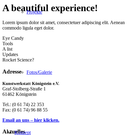
A beautiful
experience!
Projekte
Lorem ipsum dolor sit amet, consectetuer adipiscing elit. Aenean
commodo ligula eget dolor.
Eye Candy
Tools
A list
Updates
Rocket Science?
Adresse
Fotos/Galerie
Kunstwerkstatt Königstein e.V.
Graf-Stolberg-Straße 1
61462 Königstein
Tel.: (0 61 74) 22 353
Fax: (0 61 74) 96 88 55
Email an uns – hier klicken.
Aktuelles
Konzept