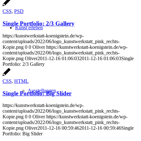
CSS
,
PSD
Single Portfolio: 2/3 Gallery
Kunst erleben
https://kunstwerkstatt-koenigstein.de/wp-
content/uploads/2022/06/logo_kunstwerkstatt_pink_rechts-
Kopie.png
0
0
Oliver
https://kunstwerkstatt-koenigstein.de/wp-
content/uploads/2022/06/logo_kunstwerkstatt_pink_rechts-
Kopie.png
Oliver
2011-12-16 01:06:03
2011-12-16 01:06:03
Single
Portfolio: 2/3 Gallery
CSS
,
HTML
Ausstellungen
Single Portfolio: Big Slider
https://kunstwerkstatt-koenigstein.de/wp-
content/uploads/2022/06/logo_kunstwerkstatt_pink_rechts-
Kopie.png
0
0
Oliver
https://kunstwerkstatt-koenigstein.de/wp-
content/uploads/2022/06/logo_kunstwerkstatt_pink_rechts-
Kopie.png
Oliver
2011-12-16 00:59:46
2011-12-16 00:59:46
Single
Portfolio: Big Slider