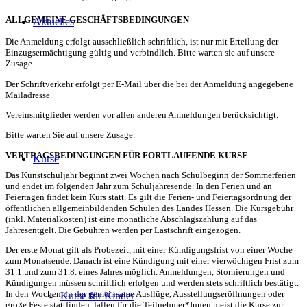
ALLGEMEINE GESCHÄFTSBEDINGUNGEN
Aktuelles
Die Anmeldung erfolgt ausschließlich schriftlich, ist nur mit Erteilung der
Einzugsermächtigung gültig und verbindlich. Bitte warten sie auf unsere
Zusage.
Der Schriftverkehr erfolgt per E-Mail über die bei der Anmeldung angegebene
Mailadresse
Vereinsmitglieder werden vor allen anderen Anmeldungen berücksichtigt.
Bitte warten Sie auf unsere Zusage.
VERTRAGSBEDINGUNGEN FÜR FORTLAUFENDE KURSE
Kurse
Das Kunstschuljahr beginnt zwei Wochen nach Schulbeginn der Sommerferien
und endet im folgenden Jahr zum Schuljahresende. In den Ferien und an
Feiertagen findet kein Kurs statt. Es gilt die Ferien- und Feiertagsordnung der
öffentlichen allgemeinbildenden Schulen des Landes Hessen. Die Kursgebühr
(inkl. Materialkosten) ist eine monatliche Abschlagszahlung auf das
Jahresentgelt. Die Gebühren werden per Lastschrift eingezogen.
Der erste Monat gilt als Probezeit, mit einer Kündigungsfrist von einer Woche
zum Monatsende. Danach ist eine Kündigung mit einer vierwöchigen Frist zum
31.1.und zum 31.8. eines Jahres möglich. Anmeldungen, Stornierungen und
Kündigungen müssen schriftlich erfolgen und werden stets schriftlich bestätigt.
In den Wochen, in der gemeinsame Ausflüge, Ausstellungseröffnungen oder
Kurse für Kinder
große Feste stattfinden, fallen für die Teilnehmer*Innen meist die Kurse zur