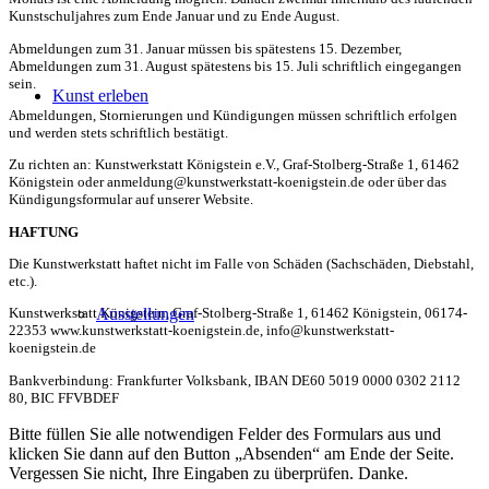
Kunstschuljahres zum Ende Januar und zu Ende August.
Abmeldungen zum 31. Januar müssen bis spätestens 15. Dezember,
Abmeldungen zum 31. August spätestens bis 15. Juli schriftlich eingegangen
sein.
Kunst erleben
Abmeldungen, Stornierungen und Kündigungen müssen schriftlich erfolgen
und werden stets schriftlich bestätigt.
Zu richten an: Kunstwerkstatt Königstein e.V., Graf-Stolberg-Straße 1, 61462
Königstein oder anmeldung@kunstwerkstatt-koenigstein.de oder über das
Kündigungsformular auf unserer Website.
HAFTUNG
Die Kunstwerkstatt haftet nicht im Falle von Schäden (Sachschäden, Diebstahl,
etc.).
Ausstellungen
Kunstwerkstatt Königstein, Graf-Stolberg-Straße 1, 61462 Königstein, 06174-
22353 www.kunstwerkstatt-koenigstein.de, info@kunstwerkstatt-
koenigstein.de
Bankverbindung: Frankfurter Volksbank, IBAN DE60 5019 0000 0302 2112
80, BIC FFVBDEF
Bitte füllen Sie alle notwendigen Felder des Formulars aus und
klicken Sie dann auf den Button „Absenden“ am Ende der Seite.
Vergessen Sie nicht, Ihre Eingaben zu überprüfen. Danke.