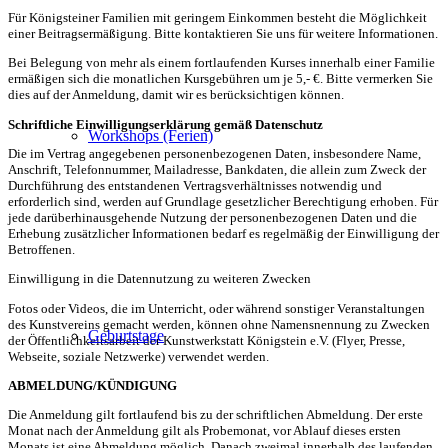
Für Königsteiner Familien mit geringem Einkommen besteht die Möglichkeit
einer Beitragsermäßigung. Bitte kontaktieren Sie uns für weitere Informationen.
Bei Belegung von mehr als einem fortlaufenden Kurses innerhalb einer Familie
ermäßigen sich die monatlichen Kursgebühren um je 5,- €. Bitte vermerken Sie
dies auf der Anmeldung, damit wir es berücksichtigen können.
Schriftliche Einwilligungserklärung gemäß Datenschutz
Workshops (Ferien)
Die im Vertrag angegebenen personenbezogenen Daten, insbesondere Name,
Anschrift, Telefonnummer, Mailadresse, Bankdaten, die allein zum Zweck der
Durchführung des entstandenen Vertragsverhältnisses notwendig und
erforderlich sind, werden auf Grundlage gesetzlicher Berechtigung erhoben. Für
jede darüberhinausgehende Nutzung der personenbezogenen Daten und die
Erhebung zusätzlicher Informationen bedarf es regelmäßig der Einwilligung der
Betroffenen.
Einwilligung in die Datennutzung zu weiteren Zwecken
Fotos oder Videos, die im Unterricht, oder während sonstiger Veranstaltungen
des Kunstvereins gemacht werden, können ohne Namensnennung zu Zwecken
Geburtstage
der Öffentlichkeitsarbeit der Kunstwerkstatt Königstein e.V. (Flyer, Presse,
Webseite, soziale Netzwerke) verwendet werden.
ABMELDUNG/KÜNDIGUNG
Die Anmeldung gilt fortlaufend bis zu der schriftlichen Abmeldung. Der erste
Monat nach der Anmeldung gilt als Probemonat, vor Ablauf dieses ersten
Monats ist eine Abmeldung möglich. Danach zweimal innerhalb des laufenden