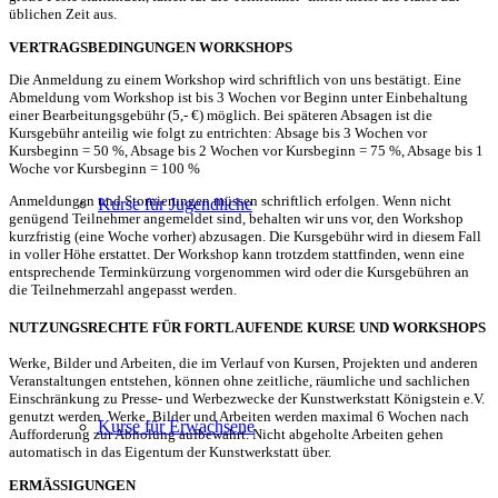
üblichen Zeit aus.
VERTRAGSBEDINGUNGEN WORKSHOPS
Die Anmeldung zu einem Workshop wird schriftlich von uns bestätigt. Eine
Abmeldung vom Workshop ist bis 3 Wochen vor Beginn unter Einbehaltung
einer Bearbeitungsgebühr (5,- €) möglich. Bei späteren Absagen ist die
Kursgebühr anteilig wie folgt zu entrichten: Absage bis 3 Wochen vor
Kursbeginn = 50 %, Absage bis 2 Wochen vor Kursbeginn = 75 %, Absage bis 1
Woche vor Kursbeginn = 100 %
Anmeldungen und Stornierungen müssen schriftlich erfolgen. Wenn nicht
Kurse für Jugendliche
genügend Teilnehmer angemeldet sind, behalten wir uns vor, den Workshop
kurzfristig (eine Woche vorher) abzusagen. Die Kursgebühr wird in diesem Fall
in voller Höhe erstattet. Der Workshop kann trotzdem stattfinden, wenn eine
entsprechende Terminkürzung vorgenommen wird oder die Kursgebühren an
die Teilnehmerzahl angepasst werden.
NUTZUNGSRECHTE FÜR FORTLAUFENDE KURSE UND WORKSHOPS
Werke, Bilder und Arbeiten, die im Verlauf von Kursen, Projekten und anderen
Veranstaltungen entstehen, können ohne zeitliche, räumliche und sachlichen
Einschränkung zu Presse- und Werbezwecke der Kunstwerkstatt Königstein e.V.
genutzt werden. Werke, Bilder und Arbeiten werden maximal 6 Wochen nach
Kurse für Erwachsene
Aufforderung zur Abholung aufbewahrt. Nicht abgeholte Arbeiten gehen
automatisch in das Eigentum der Kunstwerkstatt über.
ERMÄSSIGUNGEN