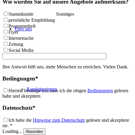
Wie wurden Sie auf unsere Angebote aufmerksam?
Stammkunde
Sonstiges
persönliche Empfehlung
Programmheft
Über uns
Flyer
Internetsuche
Zeitung
Social Media
Ihre Antwort hilft uns, mehr Menschen zu erreichen. Vielen Dank.
Bedingungen*
Kursleiter:innen
Hiermit bestätige ich, dass ich die obigen
Bedingungen
gelesen
habe und akzeptiere.
Datenschutz*
Ich habe die
Hinweise zum Datenschutz
gelesen und akzeptiere
sie. *
Loading...