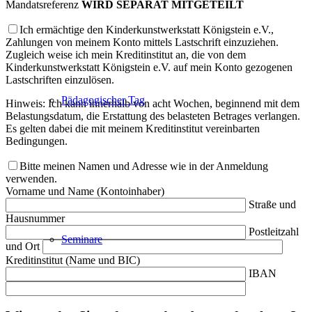
Mandatsreferenz
WIRD SEPARAT MITGETEILT
Ich ermächtige den Kinderkunstwerkstatt Königstein e.V.,
Zahlungen von meinem Konto mittels Lastschrift einzuziehen.
Zugleich weise ich mein Kreditinstitut an, die von dem
Kinderkunstwerkstatt Königstein e.V. auf mein Konto gezogenen
Lastschriften einzulösen.
Pädagogischer Tag
Hinweis: Ich kann innerhalb von acht Wochen, beginnend mit dem
Belastungsdatum, die Erstattung des belasteten Betrages verlangen.
Es gelten dabei die mit meinem Kreditinstitut vereinbarten
Bedingungen.
Bitte meinen Namen und Adresse wie in der Anmeldung
verwenden.
Vorname und Name (Kontoinhaber)
Straße und
Hausnummer
Postleitzahl
Seminare
und Ort
Kreditinstitut (Name und BIC)
IBAN